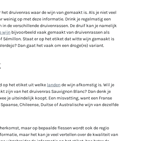
het druivenras waar de wijn van gemaakt is. Als je niet veel
r weinig op met deze informatie. Drink je regelmatig een
n in de verschillende druivenrassen. De druif kan je namelijk
e wijn
bijvoorbeeld vaak gemaakt van druivenrassen als
 Sémillon. Staat er op het etiket dat witte wijn gemaakt is
 Verdejo? Dan gaat het vaak om een droge(re) variant.
t
d op het etiket uit welke
landen
de wijn afkomstig is. Wil je
akt zijn van het druivenras Sauvignon Blanc? Dan denk je
ee je uiteindelijk koopt. Een misvatting, want een Franse
paanse, Chileense, Duitse of Australische wijn van dezelfde
 herkomst, maar op bepaalde flessen wordt ook de regio
nformatie, maar het kan je veel vertellen over de kwaliteit van