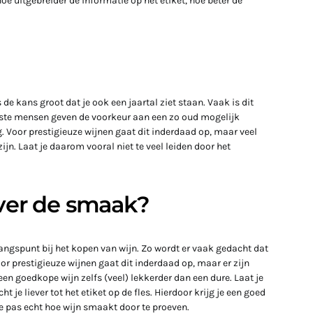
oe uitgebreider de informatie op het etiket, hoe beter de
s de kans groot dat je ook een jaartal ziet staan. Vaak is dit
eeste mensen geven de voorkeur aan een zo oud mogelijk
ig. Voor prestigieuze wijnen gaat dit inderdaad op, maar veel
ijn. Laat je daarom vooral niet te veel leiden door het
over de smaak?
gangspunt bij het kopen van wijn. Zo wordt er vaak gedacht dat
or prestigieuze wijnen gaat dit inderdaad op, maar er zijn
een goedkope wijn zelfs (veel) lekkerder dan een dure. Laat je
ht je liever tot het etiket op de fles. Hierdoor krijg je een goed
e pas echt hoe wijn smaakt door te proeven.